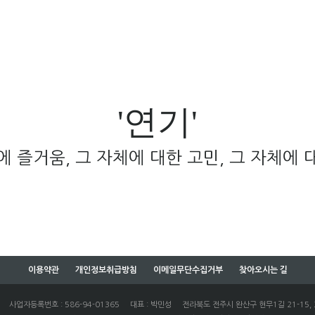
'연기'
에 즐거움, 그 자체에 대한 고민, 그 자체에 
이용약관
개인정보취급방침
이메일무단수집거부
찾아오시는 길
스쿨
사업자등록번호 : 586-94-01365 대표 : 박민성 전라북도 전주시 완산구 현무1길 21-15, 