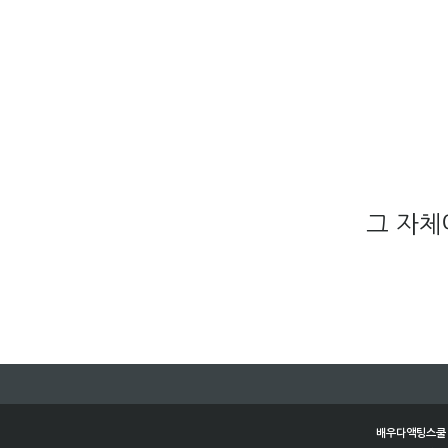
그 자체
배우다액팅