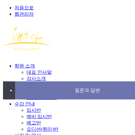
처음으로
웹관리자
학원 소개
대표 인사말
강사소개
학원 차별화
질문과 답변
학원시설 갤러리
찾아오시는 길
수강 안내
입시반
예비 입시반
예고반
오디션(취미)반