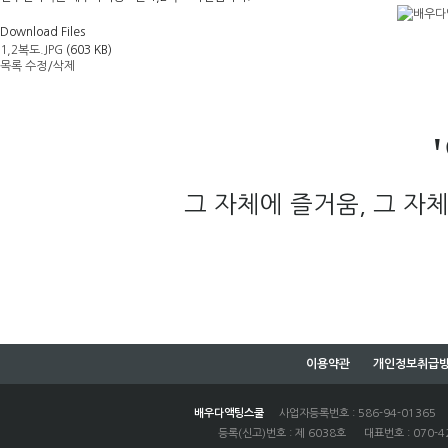
Download Files
1,2복도.JPG
(603 KB)
목록
수정/삭제
그 자체에 즐거움, 그 자체
이용약관
개인정보취급
배우다액팅스쿨
사업자등록번호 : 586-94-01365
등록(신고)번호 : 제 6038호 대표번호 : 070-42